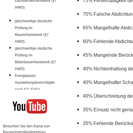
75% Fehlerhaftigkeit d
Dachdeckerhandwerk (§7
HWO)
70% Falsche Abdichtung
gleichwertige deutsche
65% Mangelhafte Abdic
Prüfung im
Maurerhandwerk (§7
60% Fehlende Abdichtu
HWO)
gleichwertige deutsche
45% Mangelnde Berücks
Prüfung im
Betonbauerhandwerk (§7
40% Nichteinhaltung d
HWO)
Energiepass-
40% Mangelhafter Scha
Ausstellungsberechtigter
nach §21 EnEV
40% Überschreitung de
35% Einsatz nicht genü
35% Fehlende Berücksi
Besuchen Sie den Kanal von
Bausachverständigenbüro