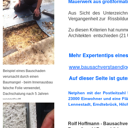
Mauerwerk aus großformatig
Aus Sicht des Unterzeichn
Vergangenheit zur Rissbildu
Zu diesen Kriterien hat nun
Architekten entschieden (21 
Mehr Expertentips eine
www.bausachverstaendige
Beispiel eines Bauschaden
Auf dieser Seite ist gute
verursacht durch einen
Baumangel - beim Innenausbau
falsche Folie verwendet,
Netphen mit der Postleitzah
Dachschalung nach 5 Jahren
23000 Einwohner und eine Flä
weggefault!
Lennestadt, Erndtebrück, Hil
Rolf Hoffmann - Bausachver