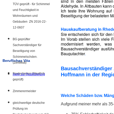
sind in den meisten Fälle
TÜV geprüft - für Schimmel
Aldehyde. In Altbauten kann 
Ich teste Ihre Wohnung auf 
und Feuchtigkeit in
Beseitigung der belasteten Ma
Wohnräumen und
Gebäuden ZN 2016-22-
12-0607
Hauskaufberatung in
Rhed
Sie entscheiden sich für den 
Im Vorab stellen sich viele
BG geprüfter
modernisiert werden, was
Sachverständiger für
Bausachverständiger ausführ
Beseitigung von
Baugutachter
.
Schimmelschden.
Berufliches Vita
(Zertifikat)
Bausachverständiger 
Bautechniker (Staatlich
Hoffmann in der Reg
mehr zur Qualifizierung
geprüft)
Zimmerermeister
Welche Schäden bzw. Mänge
gleichwertige deutsche
Aufgrund meiner mehr als 35-
Prüfung im