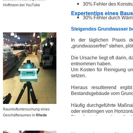
30% Fehler des Konstru
Hoffmann bei YouTube
Expertentips eines Bau
30% Fehler durch Wär
Steigendes Grundwasser b
In der täglichen Praxis d
„grundwasserfrei“ stehen, pl
Die Ursache liegt oft darin
entnommen haben.
Um Kosten für Reinigung un
setzen.
Hieraus resultierend ergi
Bestandsgebäude vom Grundw
Häufig durchgeführte Maßna
Raumluftuntersuchung eines
oder einbringen von Horizont
Geschäftsraumes in
Rhede
Dies liegt daran, dass die 
ausreichend und gesichert ge