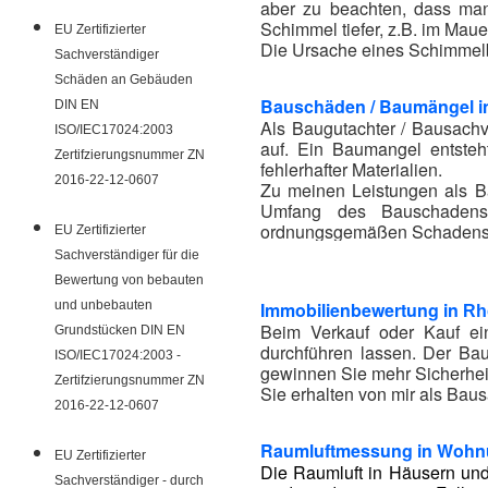
aber zu beachten, dass ma
Schimmel tiefer, z.B. im Mau
EU Zertifizierter
Die Ursache eines Schimmelbe
Sachverständiger
Schäden an Gebäuden
Bauschäden / Baumängel 
DIN EN
Als Baugutachter / Bausachv
ISO/IEC17024:2003
auf. Ein Baumangel entsteh
Zertifzierungsnummer ZN
fehlerhafter Materialien.
2016-22-12-0607
Zu meinen Leistungen als Ba
Umfang des Bauschadens,
ordnungsgemäßen Schadensb
EU Zertifizierter
Der Baugutachter berät Sie 
Sachverständiger für die
Bewertung von bebauten
und unbebauten
Immobilienbewertung in
Rh
Beim Verkauf oder Kauf ei
Grundstücken DIN EN
durchführen lassen. Der Bau
ISO/IEC17024:2003 -
gewinnen Sie mehr Sicherhei
Zertifzierungsnummer ZN
Sie erhalten von mir als Bau
2016-22-12-0607
Raumluftmessung in Wohn
EU Zertifizierter
Die Raumluft in Häusern und
Sachverständiger - durch